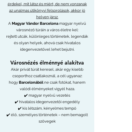
érdekel, mit látsz és miért, de nem vonzanak
az unalmas útikönyvi felsorolások, akkor jó
helyen jársz.
A
Magyar Vándor Barcelona
magyar nyelvű
városnéző túráin a város életre kel:
rejtett utcák, különleges történetek, legendák
és olyan helyek, ahová csak hivatalos
idegenvezetővel lehet bejutni.
Városnézés élménnyé alakítva
Akár privát túrát keresel, akár egy kisebb
csoporthoz csatlakoznál, a cél ugyanaz:
hogy
Barcelonából
ne csak fotókat, hanem
valódi élményeket vigyél haza.
✔️ magyar nyelvű vezetés
✔️ hivatalos idegenvezetői engedély
✔️ kis létszám, kényelmes tempó
✔️ élő, személyes történetek – nem bemagolt
szövegek