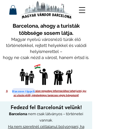
Barcelona, ahogy a turisták
többsége sosem látja.
Magyar nyelvű városnéző túrák élő
történetekkel, rejtett helyekkel és valódi
helyismerettel –
hogy ne csak nézd a várost, hanem értsd is.
Hasznos tippek
A
oldalon rengeteg információhoz lehet jutni, így
az utazás előtt, mindenképp tanácsos végig böngészni!
Fedezd fel Barcelonát velünk!
Barcelona
nem csak látványos – történetei
vannak.
Ha nem szeretnél céltalanul bolyongani, ha