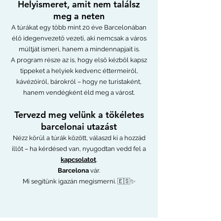
Helyismeret, amit nem találsz
meg a neten
A túrákat egy több mint 20 éve Barcelonában
élő idegenvezető vezeti, aki nemcsak a város
múltját ismeri, hanem a mindennapjait is.
A program része az is, hogy első kézből kapsz
tippeket a helyiek kedvenc éttermeiről,
kávézóiról, bárokról – hogy ne turistaként,
hanem vendégként éld meg a várost.
Tervezd meg velünk a tökéletes
barcelonai utazást
Nézz körül a túrák között, válaszd ki a hozzád
illőt – ha kérdésed van, nyugodtan vedd fel a
kapcsolatot
.
Barcelona
vár.
Mi segítünk igazán megismerni. 🇪🇸✨