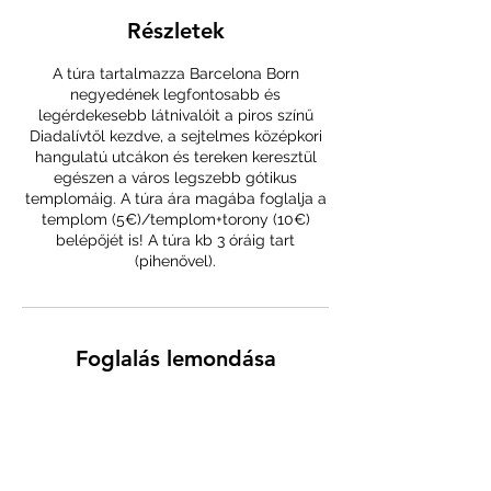
Részletek
A túra tartalmazza Barcelona Born
negyedének legfontosabb és
legérdekesebb látnivalóit a piros színű
Diadalívtől kezdve, a sejtelmes középkori
hangulatú utcákon és tereken keresztül
egészen a város legszebb gótikus
templomáig. A túra ára magába foglalja a
templom (5€)/templom+torony (10€)
belépőjét is! A túra kb 3 óráig tart
(pihenővel).
Foglalás lemondása
A túrát bármikor díjmentesen le lehet
mondani.
A lemondási szándékot e‐mailben vagy
üzenetben kérjük mielőbb jelezni.
Nagyon köszönjük!