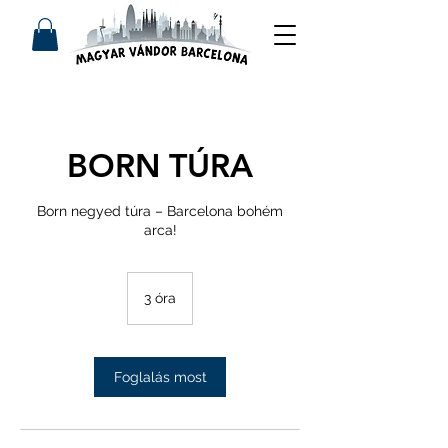
BORN TÚRA
Born negyed túra – Barcelona bohém
arca!
3 óra
3
ó
r
a
Foglalás most