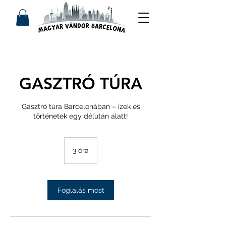
GASZTRÓ TÚRA
Gasztró túra Barcelonában – ízek és
történetek egy délután alatt!
3 óra
3
ó
r
a
Foglalás most