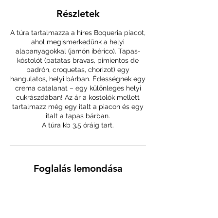
Részletek
A túra tartalmazza a híres Boqueria piacot,
ahol megismerkedünk a helyi
alapanyagokkal (jamón ibérico). Tapas-
kóstolót (patatas bravas, pimientos de
padrón, croquetas, chorizot) egy
hangulatos, helyi bárban. Édességnek egy
crema catalanat – egy különleges helyi
cukrászdában! Az ár a kostolók mellett
tartalmazz még egy italt a piacon és egy
italt a tapas bárban.
A túra kb 3,5 óráig tart.
Foglalás lemondása
A túrát bármikor díjmentesen le lehet
mondani.
A lemondási szándékot e‐mailben vagy
üzenetben kérjük mielőbb jelezni.